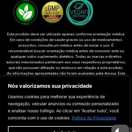
Este produto deve ser utilizado apenas conforme orientação médica.
Em caso de condições de saúde graves ou uso de medicamentos
prescritos, consulte um médico antes de iniciar o uso. É
recomendável buscar orientação médica antes de consumir este ou
qualquer outro suplemento dietético. Todas as marcas e direitos
autorais mencionados pertencem aos seus respectivos proprietários,
que não possuem afiliação ou endosso em relação a este produto.
As informações apresentadas não foram avaliadas pela Anvisa. Este
produto não tem a finalidade de diagnosticar, tratar, curar ou prevenir
doenças. Os resultados podem variar de pessoa para pessoa. Ao
Nós valorizamos sua privacidade
utilizar este site, você concorda com nossa Política de Privacidade e
os Termos e Condições aqui estabelecidos. O uso, transporte e
Usamos cookies para melhorar sua experiência de
consumo deste produto são proibidos onde houver restrição legal.
navegação, veicular anúncios ou conteúdo personalizado
e analisar nosso tráfego. Ao clicar em “Aceitar tudo”, você
concorda com o uso de cookies.
Política de Privacidade