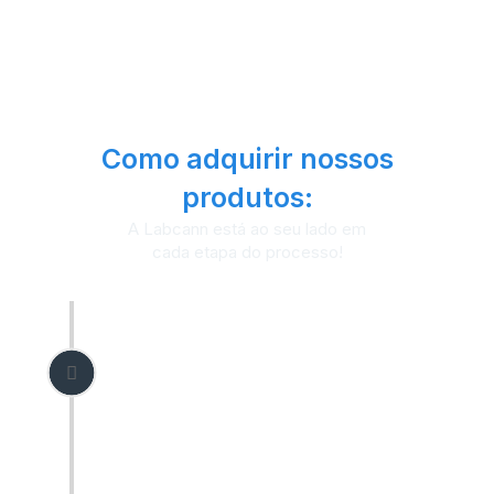
Como adquirir nossos
produtos:
A Labcann está ao seu lado em
cada etapa do processo!
Consulte um de nossos
médicos credenciados
Primeiro, consulte um médico e