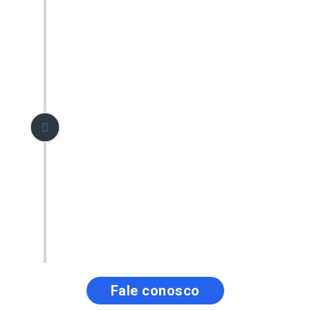
A Labcann cuidará de todo o processo
de importação e de compra dos
produtos.
Receba em casa
Após o processo ser concluído, você
receberá os produtos diretamente em
sua residência, com segurança e
pontualidade.
Fale conosco